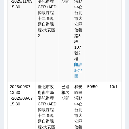
~
2025/11/09
委託辦理
期間
活動
15:30
CPR+AED
中心
簡版課程-
台北
十二區巡
市大
迴自辦課
安區
程-大安區
信義
2
路3
段
107
號2
樓
詳
細地
圖
2025/09/07
臺北市政
已過
和安
50/50
10/1
13:30
府衛生局
報名
區民
~
2025/09/07
委託辦理
期間
活動
15:30
CPR+AED
中心
簡版課程-
台北
十二區巡
市大
迴自辦課
安區
程-大安區
信義