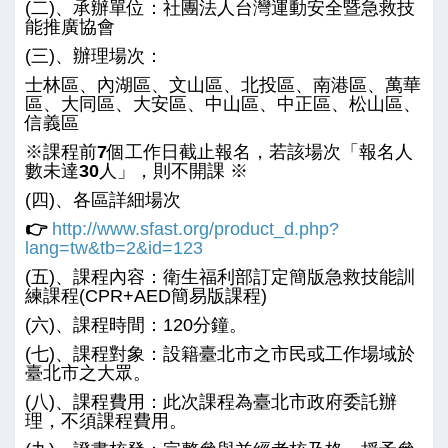
(二)、承辦單位：社團法人台灣運動安全暨急救技
能推廣協會
(三)、辦理場次：
士林區、內湖區、文山區、北投區、南港區、萬華
區、大同區、大安區、中山區、中正區、松山區、
信義區
※
課程前7個工作日截止報名，若該場次「報名人
數未達
30
人」，則不開課
※
(四)、各區詳細場次
👉
http://www.sfast.org/product_d.php?
lang=tw&tb=2&id=123
(五)、課程內容：衛生福利部訂定簡版急救技能訓
練課程(CPR+AED簡易版課程)
(六)、課程時間：120分鐘。
(七)、課程對象：設籍臺北市之市民或工作場域於
臺北市之大眾。
(八)、課程費用：此次課程為臺北市政府委託辦
理，不須課程費用。