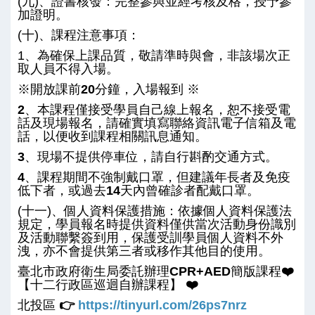
(九)、證書核發：完整參與並經考核及格，授予參
加證明。
(十)、課程注意事項：
1、為確保上課品質，敬請準時與會，非該場次正
取人員不得入場。
※
開放課前
20
分鐘，入場報到
※
2
、本課程僅接受學員自己線上報名，恕不接受電
話及現場報名，請確實填寫聯絡資訊電子信箱及電
話，以便收到課程相關訊息通知。
3
、現場不提供停車位，請自行斟酌交通方式。
4
、課程期間不強制戴口罩，但建議年長者及免疫
低下者，或過去14天內曾確診者配戴口罩。
(十一)、個人資料保護措施：依據個人資料保護法
規定，學員報名時提供資料僅供當次活動身份識別
及活動聯繫簽到用，保護受訓學員個人資料不外
洩，亦不會提供第三者或移作其他目的使用。
臺北市政府衛生局委託辦理
CPR+AED
簡版課程
❤️
【十二行政區巡迴自辦課程】
❤️
北投區
👉
https://tinyurl.com/26ps7nrz