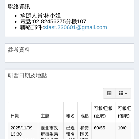
聯絡資訊
承辦人員:林小姐
電話:02-82456275分機107
聯絡郵件:
sfast.230601@gmail.com
參考資料
研習日期及地點
可報/已報
可報/已報
日期
主題
報名
地點
(正取)
(備取)
2025/11/09
臺北市政
已過
和安
60/55
10/0
13:30
府衛生局
報名
區民