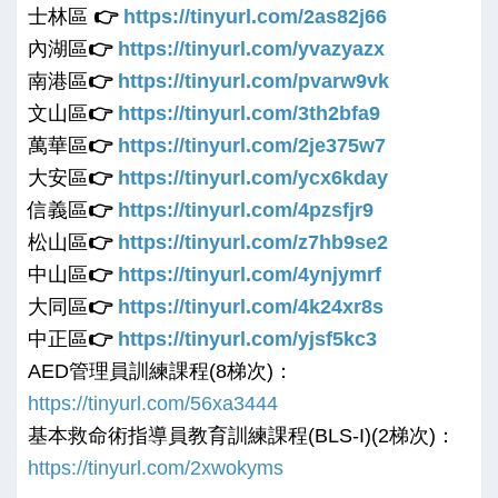
士林區
👉
https://tinyurl.com/2as82j66
內湖區
👉
https://tinyurl.com/yvazyazx
南港區
👉
https://tinyurl.com/pvarw9vk
文山區
👉
https://tinyurl.com/3th2bfa9
萬華區
👉
https://tinyurl.com/2je375w7
大安區
👉
https://tinyurl.com/ycx6kday
信義區
👉
https://tinyurl.com/4pzsfjr9
松山區
👉
https://tinyurl.com/z7hb9se2
中山區
👉
https://tinyurl.com/4ynjymrf
大同區
👉
https://tinyurl.com/4k24xr8s
中正區
👉
https://tinyurl.com/yjsf5kc3
AED管理員訓練課程(8梯次)：
https://tinyurl.com/56xa3444
基本救命術指導員教育訓練課程(BLS-I)(2梯次)：
https://tinyurl.com/2xwokyms