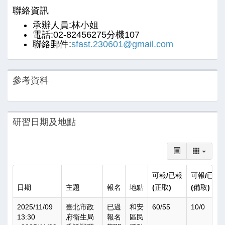
聯絡資訊
承辦人員:林小姐
電話:02-82456275分機107
聯絡郵件:
sfast.230601@gmail.com
參考資料
研習日期及地點
可報/已報
可報/已報
日期
主題
報名
地點
(正取)
(備取)
2025/11/09
臺北市政
已過
和安
60/55
10/0
13:30
府衛生局
報名
區民