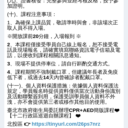
(九)、證書核發：完整參與並經考核及格，授予參
加證明。
(十)、課程注意事項：
1、為確保上課品質，敬請準時與會，非該場次正
取人員不得入場。
※
開放課前
20
分鐘，入場報到
※
2
、本課程僅接受學員自己線上報名，恕不接受電
話及現場報名，請確實填寫聯絡資訊電子信箱及電
話，以便收到課程相關訊息通知。
3
、現場不提供停車位，請自行斟酌交通方式。
4
、課程期間不強制戴口罩，但建議年長者及免疫
低下者，或過去14天內曾確診者配戴口罩。
(十一)、個人資料保護措施：依據個人資料保護法
規定，學員報名時提供資料僅供當次活動身份識別
及活動聯繫簽到用，保護受訓學員個人資料不外
洩，亦不會提供第三者或移作其他目的使用。
臺北市政府衛生局委託辦理
CPR+AED
簡版課程
❤️
【十二行政區巡迴自辦課程】
❤️
北投區
👉
https://tinyurl.com/26ps7nrz