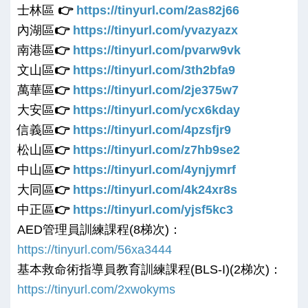
士林區
👉
https://tinyurl.com/2as82j66
內湖區
👉
https://tinyurl.com/yvazyazx
南港區
👉
https://tinyurl.com/pvarw9vk
文山區
👉
https://tinyurl.com/3th2bfa9
萬華區
👉
https://tinyurl.com/2je375w7
大安區
👉
https://tinyurl.com/ycx6kday
信義區
👉
https://tinyurl.com/4pzsfjr9
松山區
👉
https://tinyurl.com/z7hb9se2
中山區
👉
https://tinyurl.com/4ynjymrf
大同區
👉
https://tinyurl.com/4k24xr8s
中正區
👉
https://tinyurl.com/yjsf5kc3
AED管理員訓練課程(8梯次)：
https://tinyurl.com/56xa3444
基本救命術指導員教育訓練課程(BLS-I)(2梯次)：
https://tinyurl.com/2xwokyms