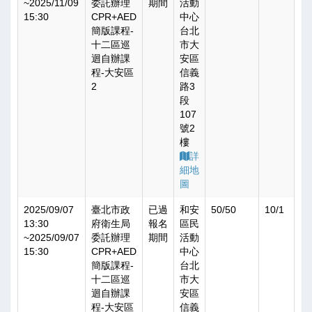
~
2025/11/09
委託辦理
期間
活動
15:30
CPR+AED
中心
簡版課程-
台北
十二區巡
市大
迴自辦課
安區
程-大安區
信義
2
路3
段
107
號2
樓
詳
細地
圖
2025/09/07
臺北市政
已過
和安
50/50
10/1
13:30
府衛生局
報名
區民
~
2025/09/07
委託辦理
期間
活動
15:30
CPR+AED
中心
簡版課程-
台北
十二區巡
市大
迴自辦課
安區
程-大安區
信義