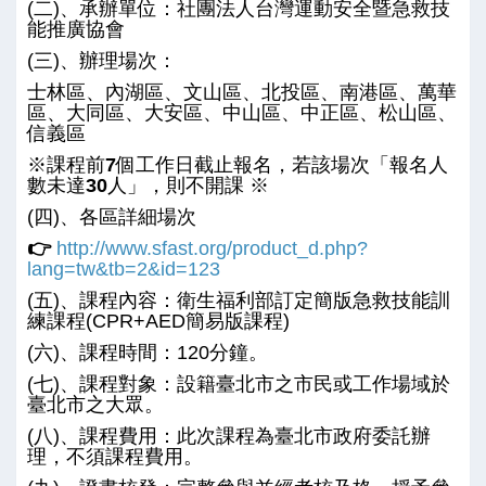
(二)、承辦單位：社團法人台灣運動安全暨急救技
能推廣協會
(三)、辦理場次：
士林區、內湖區、文山區、北投區、南港區、萬華
區、大同區、大安區、中山區、中正區、松山區、
信義區
※
課程前7個工作日截止報名，若該場次「報名人
數未達
30
人」，則不開課
※
(四)、各區詳細場次
👉
http://www.sfast.org/product_d.php?
lang=tw&tb=2&id=123
(五)、課程內容：衛生福利部訂定簡版急救技能訓
練課程(CPR+AED簡易版課程)
(六)、課程時間：120分鐘。
(七)、課程對象：設籍臺北市之市民或工作場域於
臺北市之大眾。
(八)、課程費用：此次課程為臺北市政府委託辦
理，不須課程費用。